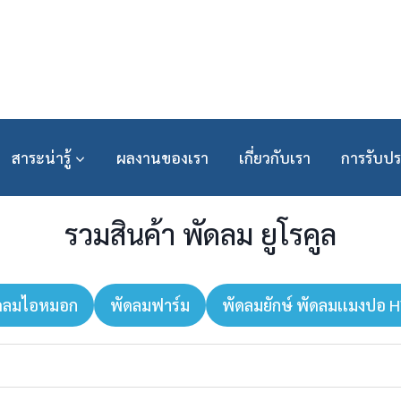
สาระน่ารู้
ผลงานของเรา
เกี่ยวกับเรา
การรับปร
รวมสินค้า พัดลม ยูโรคูล
ดลมไอหมอก
พัดลมฟาร์ม
พัดลมยักษ์ พัดลมเเมงปอ 