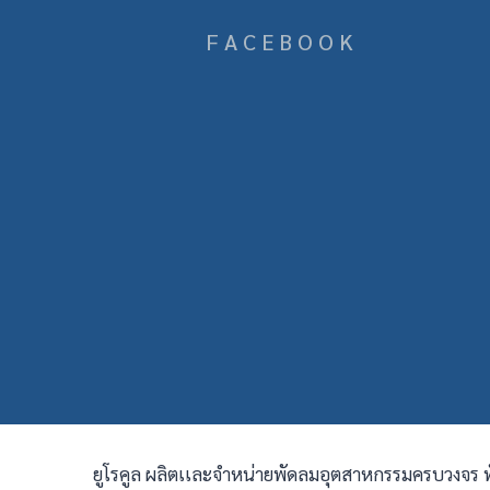
F A C E B O O K
ยูโรคูล ผลิตเเละจำหน่ายพัดลมอุตสาหกรรมครบวงจร 