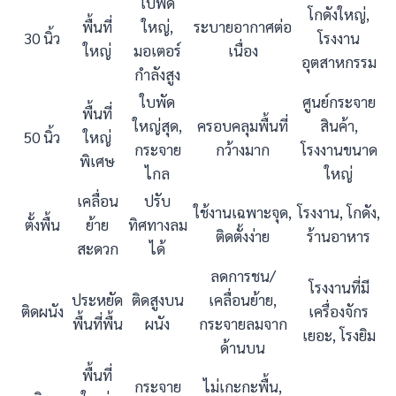
ใบพัด
โกดังใหญ่,
พื้นที่
ใหญ่,
ระบายอากาศต่อ
30 นิ้ว
โรงงาน
ใหญ่
มอเตอร์
เนื่อง
อุตสาหกรรม
กำลังสูง
ใบพัด
ศูนย์กระจาย
พื้นที่
ใหญ่สุด,
ครอบคลุมพื้นที่
สินค้า,
50 นิ้ว
ใหญ่
กระจาย
กว้างมาก
โรงงานขนาด
พิเศษ
ไกล
ใหญ่
เคลื่อน
ปรับ
ใช้งานเฉพาะจุด,
โรงงาน, โกดัง,
ตั้งพื้น
ย้าย
ทิศทางลม
ติดตั้งง่าย
ร้านอาหาร
สะดวก
ได้
ลดการชน/
โรงงานที่มี
ประหยัด
ติดสูงบน
เคลื่อนย้าย,
ติดผนัง
เครื่องจักร
พื้นที่พื้น
ผนัง
กระจายลมจาก
เยอะ, โรงยิม
ด้านบน
พื้นที่
กระจาย
ไม่เกะกะพื้น,