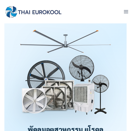
Skip
to
content
พัดลมอุตสาหกรรม ยูโรคูล