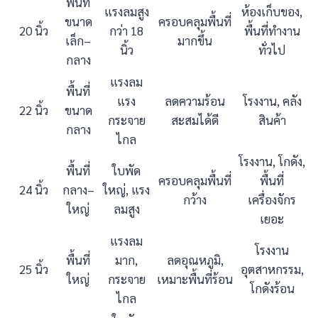
พื้นที่
แรงลมสูง
ห้องเก็บของ,
ขนาด
ครอบคลุมพื้นที่
20 นิ้ว
กว่า 18
พื้นที่ทำงาน
เล็ก–
มากขึ้น
นิ้ว
ทั่วไป
กลาง
แรงลม
พื้นที่
แรง
ลดความร้อน
โรงงาน, คลัง
22 นิ้ว
ขนาด
กระจาย
สะสมได้ดี
สินค้า
กลาง
ไกล
โรงงาน, โกดัง,
พื้นที่
ใบพัด
ครอบคลุมพื้นที่
พื้นที่
24 นิ้ว
กลาง–
ใหญ่, แรง
กว้าง
เครื่องจักร
ใหญ่
ลมสูง
เยอะ
แรงลม
โรงงาน
พื้นที่
มาก,
ลดอุณหภูมิ,
25 นิ้ว
อุตสาหกรรม,
ใหญ่
กระจาย
เหมาะพื้นที่ร้อน
โกดังร้อน
ไกล