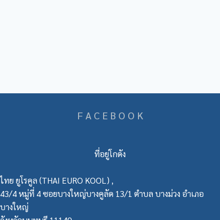
F A C E B O O K
ที่อยู่โกดัง
ไทย ยูโรคูล (THAI EURO KOOL) ,
43/4 หมู่ที่ 4 ซอยบางใหญ่บางคูลัด 13/1 ตำบล บางม่วง อำเภอ
บางใหญ่
จังหวัดนนทบุรี 11140