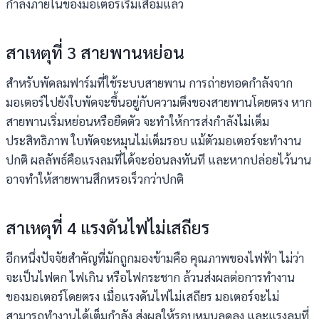
กำลังภายในของมอเตอร์เริ่มเสื่อมแล้ว
สาเหตุที่ 3 สายพานหย่อน
สำหรับพัดลมฟาร์มที่ใช้ระบบสายพาน การถ่ายทอดกำลังจาก
มอเตอร์ไปยังใบพัดจะขึ้นอยู่กับความตึงของสายพานโดยตรง หาก
สายพานเริ่มหย่อนหรือยืดตัว จะทำให้การส่งกำลังไม่เต็ม
ประสิทธิภาพ ใบพัดจะหมุนไม่เต็มรอบ แม้ตัวมอเตอร์จะทำงาน
ปกติ ผลลัพธ์คือแรงลมที่ได้จะอ่อนลงทันที และหากปล่อยไว้นาน
อาจทำให้สายพานสึกหรอเร็วกว่าปกติ
สาเหตุที่ 4 แรงดันไฟไม่เสถียร
อีกหนึ่งปัจจัยสำคัญที่มักถูกมองข้ามคือ คุณภาพของไฟฟ้า ไม่ว่า
จะเป็นไฟตก ไฟเกิน หรือไฟกระชาก ล้วนส่งผลต่อการทำงาน
ของมอเตอร์โดยตรง เมื่อแรงดันไฟไม่เสถียร มอเตอร์จะไม่
สามารถทำงานได้เต็มกำลัง ส่งผลให้รอบหมุนลดลง และแรงลมที่