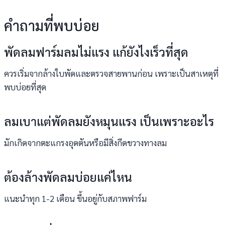
คำถามที่พบบ่อย
พัดลมฟาร์มลมไม่แรง แก้ยังไงเร็วที่สุด
ควรเริ่มจากล้างใบพัดและตรวจสายพานก่อน เพราะเป็นสาเหตุที่
พบบ่อยที่สุด
ลมเบาแต่พัดลมยังหมุนแรง เป็นเพราะอะไร
มักเกิดจากตะแกรงอุดตันหรือมีสิ่งกีดขวางทางลม
ต้องล้างพัดลมบ่อยแค่ไหน
แนะนำทุก 1-2 เดือน ขึ้นอยู่กับสภาพฟาร์ม