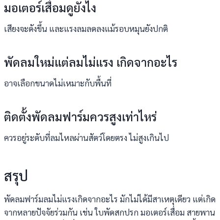
มอเตอร์เสื่อมดูยังไง
เสียงจะดังขึ้น และแรงลมลดลงแม้รอบหมุนยังปกติ
พัดลมใหม่แต่ลมไม่แรง เกิดจากอะไร
อาจเลือกขนาดไม่เหมาะกับพื้นที่
ติดตั้งพัดลมฟาร์มควรสูงเท่าไหร่
ควรอยู่ระดับที่ลมไหลผ่านสัตว์โดยตรง ไม่สูงเกินไป
สรุป
พัดลมฟาร์มลมไม่แรงเกิดจากอะไร มักไม่ได้มีสาเหตุเดียว แต่เกิด
จากหลายปัจจัยร่วมกัน เช่น ใบพัดสกปรก มอเตอร์เสื่อม สายพาน