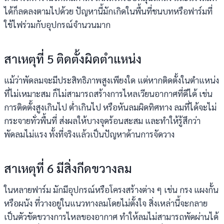
ได้ก็ลดลงตามไปด้วย ปัญหานี้มักเกิดในพื้นที่ชนบทหรือฟาร์มที่
ใช้ไฟร่วมกับอุปกรณ์จำนวนมาก
สาเหตุที่ 5 ติดตั้งผิดตำแหน่ง
แม้ว่าพัดลมจะมีประสิทธิภาพสูงเพียงใด แต่หากติดตั้งในตำแหน่ง
ที่ไม่เหมาะสม ก็ไม่สามารถสร้างการไหลเวียนอากาศที่ดีได้ เช่น
การติดตั้งสูงเกินไป ต่ำเกินไป หรือหันลมผิดทิศทาง ลมที่ได้จะไม่
กระจายทั่วพื้นที่ ส่งผลให้บางจุดร้อนสะสม และทำให้รู้สึกว่า
พัดลมไม่แรง ทั้งที่จริงแล้วเป็นปัญหาด้านการจัดวาง
สาเหตุที่ 6 มีสิ่งกีดขวางลม
ในหลายฟาร์ม มักมีอุปกรณ์หรือโครงสร้างต่าง ๆ เช่น กรง แผงกั้น
หรือผนัง ที่วางอยู่ในแนวทางลมโดยไม่ตั้งใจ สิ่งเหล่านี้จะกลาย
เป็นตัวขัดขวางการไหลของอากาศ ทำให้ลมไม่สามารถพัดผ่านได้