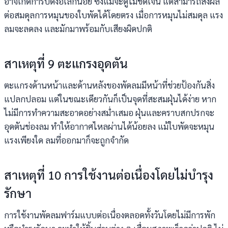
อาจเกิดการบิดงอเล็กน้อย ซึ่งแม้จะดูไม่ชัดเจน แต่สามารถส่งผล
ต่อสมดุลการหมุนของใบพัดได้โดยตรง เมื่อการหมุนไม่สมดุล แรง
ลมจะลดลง และมักมาพร้อมกับเสียงผิดปกติ
สาเหตุที่ 9 ตะแกรงอุดตัน
ตะแกรงด้านหน้าและด้านหลังของพัดลมมีหน้าที่ช่วยป้องกันสิ่ง
แปลกปลอม แต่ในขณะเดียวกันก็เป็นจุดที่สะสมฝุ่นได้ง่าย หาก
ไม่มีการทำความสะอาดอย่างสม่ำเสมอ ฝุ่นและคราบสกปรกจะ
อุดตันช่องลม ทำให้อากาศไหลผ่านได้น้อยลง แม้ใบพัดจะหมุน
แรงเพียงใด ลมที่ออกมาก็จะถูกจำกัด
สาเหตุที่ 10 การใช้งานต่อเนื่องโดยไม่บำรุง
รักษา
การใช้งานพัดลมฟาร์มแบบต่อเนื่องตลอดทั้งวันโดยไม่มีการพัก