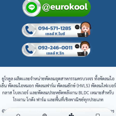
ยูโรคูล ผลิตเเละจำหน่ายพัดลมอุตสาหกรรมครบวงจร ทั้งพัดลมไอ
เย็น พัดลมไอหมอก พัดลมฟาร์ม พัดลมยักษ์ (HVLS) พัดลมไฟเบอร์
กลาส โบลเวอร์ และพัดลมประหยัดพลังงาน BLDC เหมาะสำหรับ
โรงงาน โกดัง ฟาร์ม และพื้นที่เชิงพาณิชย์ทุกประเภท
©2026
www.thaieurokool.com
ยูโรคูล จำหน่ายพัดลมครบวงจร