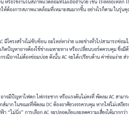
ัน หรือใช้งานในสภาพแวดล้อมที่ไม่เอื้ออำนวย เช่น โรงหล่อเหล็ก โรง
อง ทำให้ต้องการสภาพแวดล้อมที่เหมาะสมมากขึ้น อย่างไรก็ตาม ในรุ่
C มีโครงสร้างไม่ซับซ้อน อะไหล่หาง่าย และช่างทั่วไปสามารถซ่อมไ
ิดปัญหาอาจต้องใช้ช่างเฉพาะทาง หรือเปลี่ยนบอร์ดควบคุม ซึ่งมีต้น
รณีอาจไม่ต้องซ่อมบ่อย ดังนั้น AC จะได้เปรียบด้าน ค่าซ่อมง่าย ส
อาจมีปัญหาไฟตก ไฟกระชาก หรือแรงดันไม่คงที่ พัดลม AC สามารถรั
อนิกส์มาก ในขณะที่พัดลม DC ต้องอาศัยวงจรควบคุม หากไฟไม่เสถี
ไฟฟ้า “ไม่นิ่ง” การเลือก AC จะปลอดภัยและลดความเสี่ยงได้มากกว่า