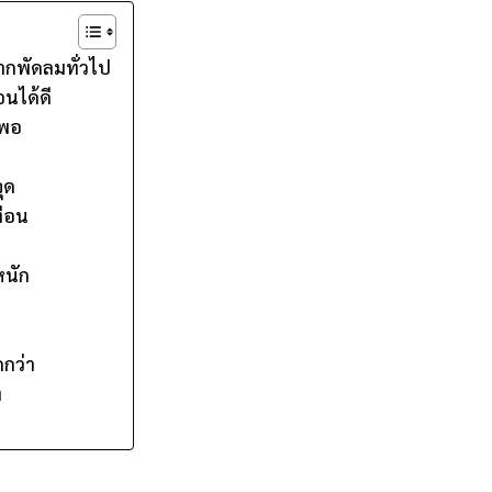
จากพัดลมทั่วไป
นได้ดี
่พอ
ุด
ทือน
หนัก
กว่า
ง