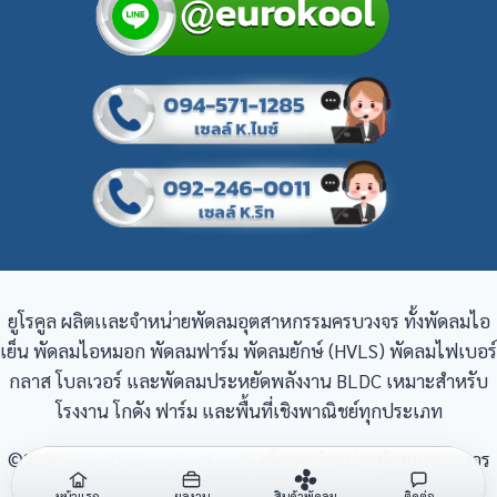
ยูโรคูล ผลิตเเละจำหน่ายพัดลมอุตสาหกรรมครบวงจร ทั้งพัดลมไอ
เย็น พัดลมไอหมอก พัดลมฟาร์ม พัดลมยักษ์ (HVLS) พัดลมไฟเบอร์
กลาส โบลเวอร์ และพัดลมประหยัดพลังงาน BLDC เหมาะสำหรับ
โรงงาน โกดัง ฟาร์ม และพื้นที่เชิงพาณิชย์ทุกประเภท
©2026
www.thaieurokool.com
ยูโรคูล จำหน่ายพัดลมครบวงจร
หน้าแรก
ผลงาน
สิ้นค้าพัดลม
ติดต่อ