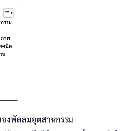
หกรรม
ธิภาพ
ทคนิค
งาน
ม
ของพัดลมอุตสาหกรรม