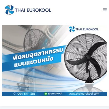
Skip
to
content