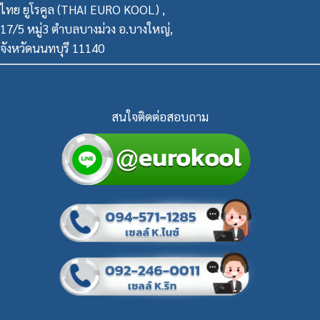
ไทย ยูโรคูล (THAI EURO KOOL) ,
17/5 หมู่3 ตำบลบางม่วง อ.บางใหญ่,
จังหวัดนนทบุรี 11140
สนใจติดต่อสอบถาม