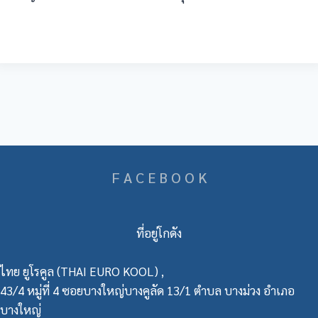
F A C E B O O K
ที่อยู่โกดัง
ไทย ยูโรคูล (THAI EURO KOOL) ,
43/4 หมู่ที่ 4 ซอยบางใหญ่บางคูลัด 13/1 ตำบล บางม่วง อำเภอ
บางใหญ่