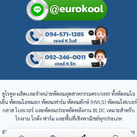
ยูโรคูล ผลิตเเละจำหน่ายพัดลมอุตสาหกรรมครบวงจร ทั้งพัดลมไอ
เย็น พัดลมไอหมอก พัดลมฟาร์ม พัดลมยักษ์ (HVLS) พัดลมไฟเบอร์
กลาส โบลเวอร์ และพัดลมประหยัดพลังงาน BLDC เหมาะสำหรับ
โรงงาน โกดัง ฟาร์ม และพื้นที่เชิงพาณิชย์ทุกประเภท
©2026
www.thaieurokool.com
ยูโรคูล จำหน่ายพัดลมครบวงจร