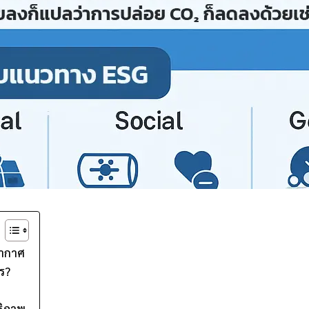
อากาศ
ร?
ธิภาพ