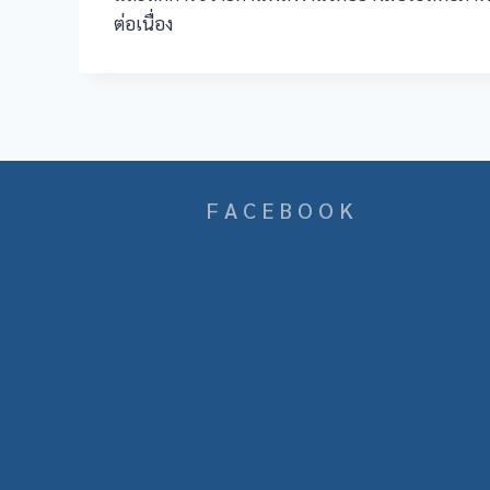
ต่อเนื่อง
F A C E B O O K