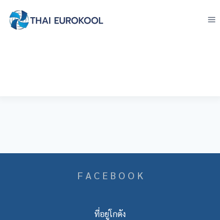
Skip
to
content
F A C E B O O K
ที่อยู่โกดัง