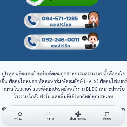
ยูโรคูล ผลิตเเละจำหน่ายพัดลมอุตสาหกรรมครบวงจร ทั้งพัดลมไอ
เย็น พัดลมไอหมอก พัดลมฟาร์ม พัดลมยักษ์ (HVLS) พัดลมไฟเบอร์
กลาส โบลเวอร์ และพัดลมประหยัดพลังงาน BLDC เหมาะสำหรับ
โรงงาน โกดัง ฟาร์ม และพื้นที่เชิงพาณิชย์ทุกประเภท
©2026
www.thaieurokool.com
ยูโรคูล จำหน่ายพัดลมครบวงจร
หน้าแรก
ผลงาน
สิ้นค้าพัดลม
ติดต่อ