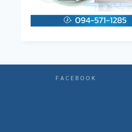
F A C E B O O K