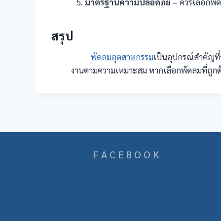
มาตรฐานความปลอดภัย
– ควรเลือกพั
สรุป
พัดลมอุตสาหกรรม
เป็นอุปกรณ์สำคัญที
งานตามความเหมาะสม หากเลือกพัดลมที่ถูกต้
F A C E B O O K