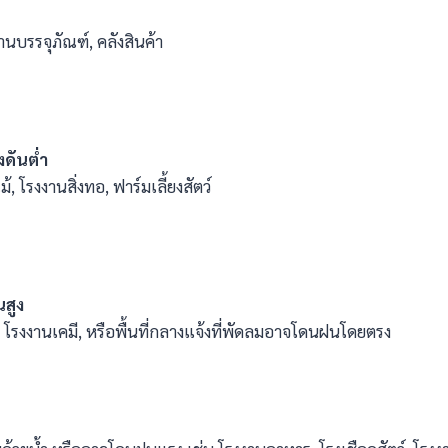
งานบรรจุภัณฑ์, คลังสินค้า
งดันต่ำ
, โรงงานสิ่งทอ, ฟาร์มเลี้ยงสัตว์
นสูง
รงงานเคมี, หรือพื้นที่กลางแจ้งที่พัดลมอาจโดนฝนโดยตรง