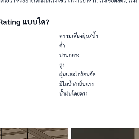
ลมด้วยน้ำ หรืออาจโดนฝนแรง เช่น โรงงานอาหาร, โรงเชือดสัตว์, โรง
Rating
แบบใด?
ความเสี่ยงฝุ่น/น้ำ
ต่ำ
ปานกลาง
สูง
ฝุ่นและไอร้อนจัด
มีไอน้ำ/กลิ่นแรง
น้ำฝนโดยตรง