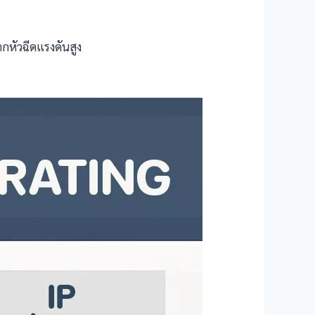
จากหัวฉีดแรงดันสูง