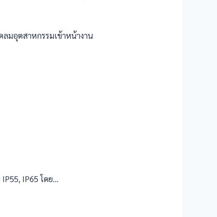
กพัดลมอุตสาหกรรมเข้าหน้างาน
น IP55, IP65 โดย…