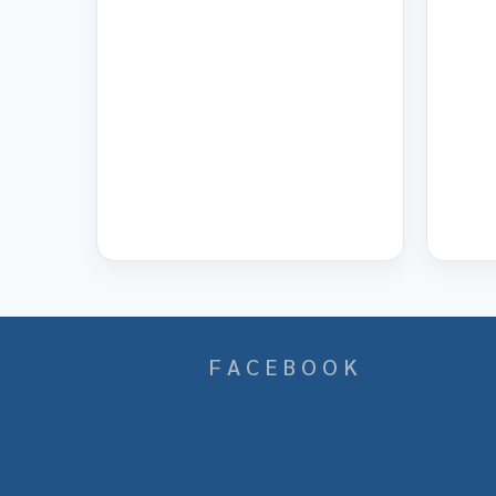
F A C E B O O K