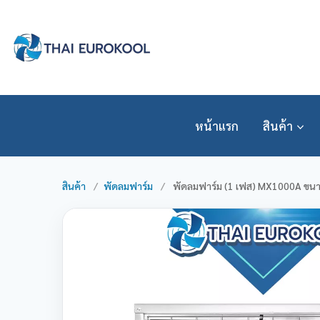
Skip
to
content
หน้าแรก
สินค้า
สินค้า
/
พัดลมฟาร์ม
/
พัดลมฟาร์ม (1 เฟส) MX1000A ขนาด