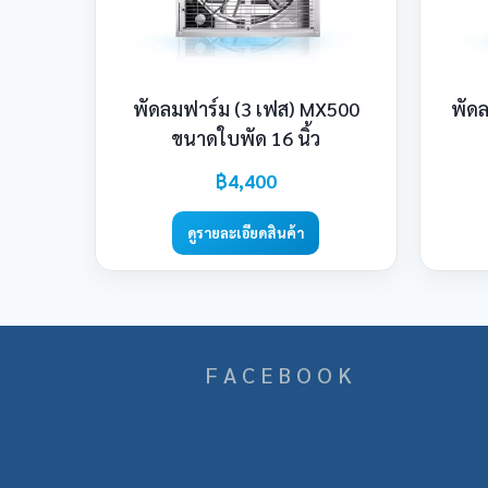
พัดลมฟาร์ม (3 เฟส) MX500
พัด
ขนาดใบพัด 16 นิ้ว
฿4,400
ดูรายละเอียดสินค้า
F A C E B O O K