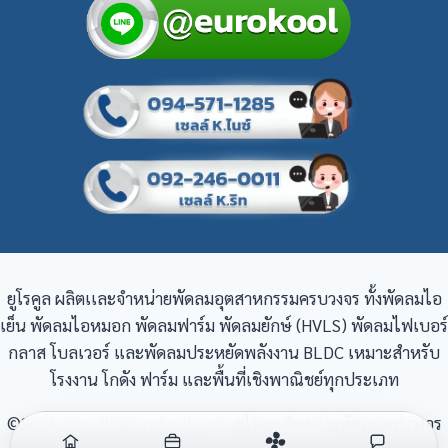
ยูโรคูล ผลิตเเละจำหน่ายพัดลมอุตสาหกรรมครบวงจร ทั้งพัดลมไอ
เย็น พัดลมไอหมอก พัดลมฟาร์ม พัดลมยักษ์ (HVLS) พัดลมไฟเบอร์
กลาส โบลเวอร์ และพัดลมประหยัดพลังงาน BLDC เหมาะสำหรับ
โรงงาน โกดัง ฟาร์ม และพื้นที่เชิงพาณิชย์ทุกประเภท
©2026
www.thaieurokool.com
ยูโรคูล จำหน่ายพัดลมครบวงจร