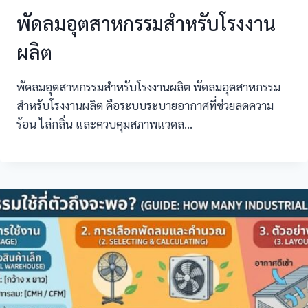
พัดลมอุตสาหกรรมสำหรับโรงงาน
ผลิต
พัดลมอุตสาหกรรมสำหรับโรงงานผลิต พัดลมอุตสาหกรรม
สำหรับโรงงานผลิต คือระบบระบายอากาศที่ช่วยลดความ
ร้อน ไล่กลิ่น และควบคุมสภาพแวดล…