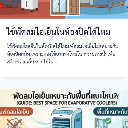
ใช้พัดลมไอเย็นในห้องปิดได้ไหม
ใช้พัดลมไอเย็นในห้องปิดได้ไหม พัดลมไอเย็นไม่เหมาะกับ
ห้องปิดสนิท เพราะต้องใช้อากาศใหม่ในการระเหยน้ำเพื่อ
สร้างความเย็น หากใช้ใน…