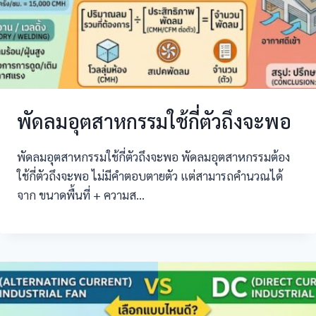
พัดลมอุตสาหกรรมใช้กี่ตัวถึงจะพอ
พัดลมอุตสาหกรรมใช้กี่ตัวถึงจะพอ พัดลมอุตสาหกรรมต้อง
ใช้กี่ตัวถึงจะพอ ไม่มีคำตอบตายตัว แต่สามารถคำนวณได้
จาก ขนาดพื้นที่ + ความส…