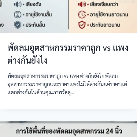
พัดลมอุตสาหกรรมราคาถูก vs แพง
ต่างกันยังไง
พัดลมอุตสาหกรรมราคาถูก vs แพง ต่างกันยังไง พัดลม
อุตสาหกรรมราคาถูกและราคาแพงไม่ได้ต่างกันแค่ราคาแต่
แตกต่างกันในด้านคุณภาพวัสดุ…