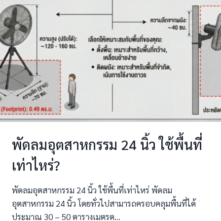
พัดลมอุตสาหกรรม 24 นิ้ว ใช้พื้นที่
เท่าไหร่?
พัดลมอุตสาหกรรม 24 นิ้ว ใช้พื้นที่เท่าไหร่ พัดลม
อุตสาหกรรม 24 นิ้ว โดยทั่วไปสามารถครอบคลุมพื้นที่ได้
ประมาณ 30 – 50 ตารางเมตรต…