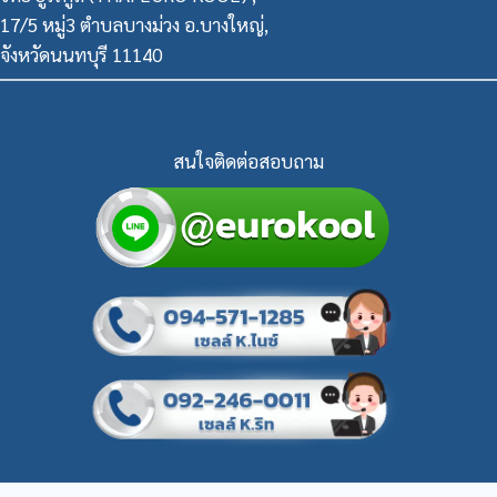
17/5 หมู่3 ตำบลบางม่วง อ.บางใหญ่,
จังหวัดนนทบุรี 11140
สนใจติดต่อสอบถาม