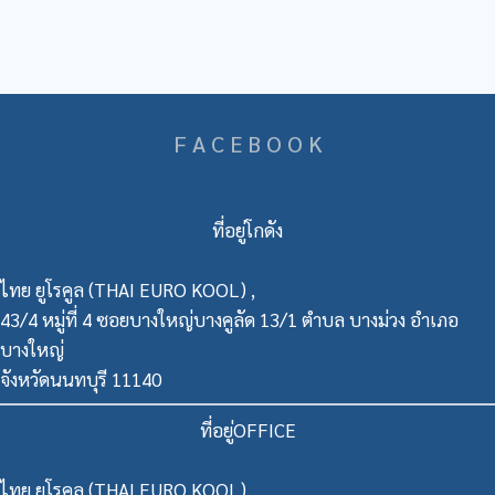
F A C E B O O K
ที่อยู่โกดัง
ไทย ยูโรคูล (THAI EURO KOOL) ,
43/4 หมู่ที่ 4 ซอยบางใหญ่บางคูลัด 13/1 ตำบล บางม่วง อำเภอ
บางใหญ่
จังหวัดนนทบุรี 11140
ที่อยู่OFFICE
ไทย ยูโรคูล (THAI EURO KOOL) ,