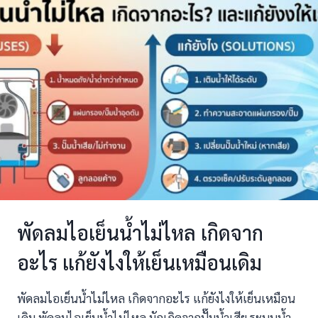
พัดลมไอเย็นน้ำไม่ไหล เกิดจาก
อะไร แก้ยังไงให้เย็นเหมือนเดิม
พัดลมไอเย็นน้ำไม่ไหล เกิดจากอะไร แก้ยังไงให้เย็นเหมือน
เดิม พัดลมไอเย็นน้ำไม่ไหล มักเกิดจากปั๊มน้ำเสีย ระบบน้ำ