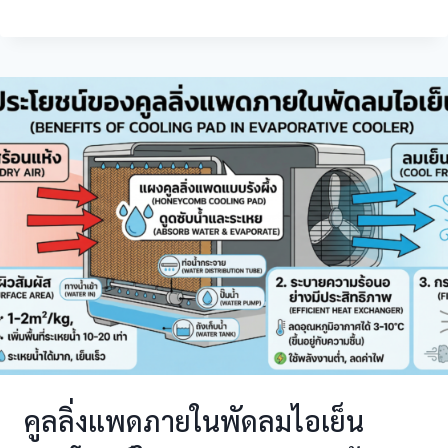
คูลลิ่งแพดภายในพัดลมไอเย็น