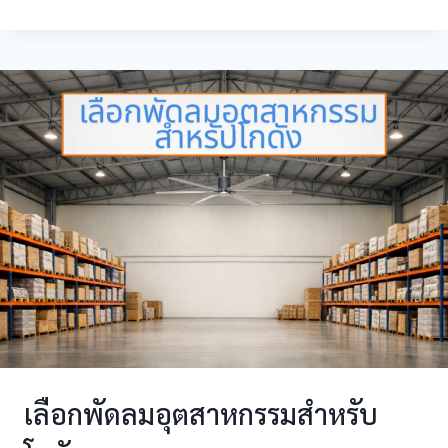
เลือกพัดลมอุตสาหกรรมสำหรับ